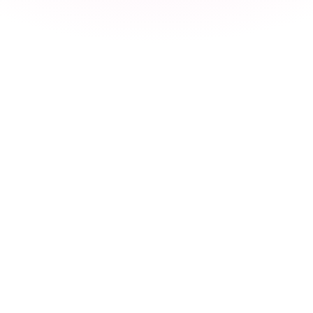
Theo
T
● online agora
Olá! Sou o Theo 👋 Posso te ajudar a
encontrar o apartamento ideal. Qual é
seu orçamento?
Tenho FGTS de R$ 40k e renda de R$
8.000