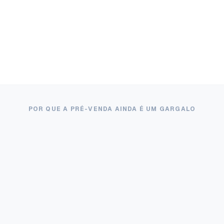
Perfeito! Com esse perfil, você se
qualifica para financiamento de até
R$ 480k. Temos 2 unidades
disponíveis. Quer agendar uma visita
amanhã?
POR QUE A PRÉ-VENDA AINDA É UM GARGALO