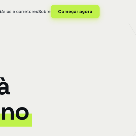
iárias e corretores
Sobre
Começar agora
à
no