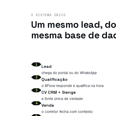
O SISTEMA ÚNICO
Um mesmo lead, do 
mesma base de da
1
Lead
chega do portal ou do WhatsApp
2
Qualificação
o BFlow responde e qualifica na hora
3
CV CRM + Sienge
a fonte única de verdade
4
Venda
o corretor fecha com contexto