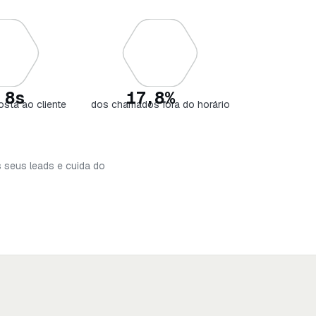
 8s
17,8%
osta ao cliente
dos chamados fora do horário
 seus leads e cuida do