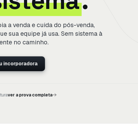
istema
.
oia a venda e cuida do pós-venda,
ue sua equipe já usa. Sem sistema à
iente no caminho.
u incorporadora
tura
ver a prova completa