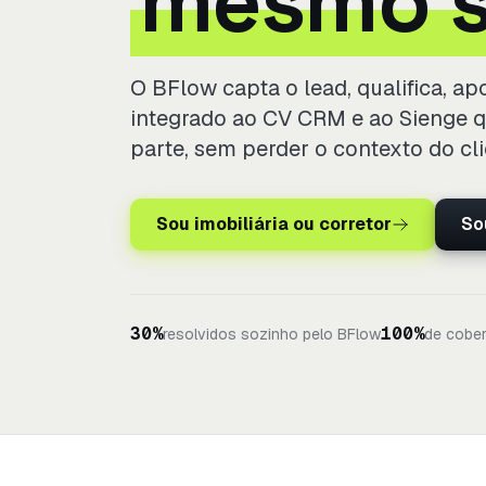
mesmo s
O BFlow capta o lead, qualifica, ap
integrado ao CV CRM e ao Sienge q
parte, sem perder o contexto do cl
Sou imobiliária ou corretor
So
30%
100%
resolvidos sozinho pelo BFlow
de cober