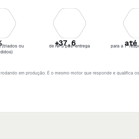
%
+37,6
até
 (triados ou
de NPS pós-entrega
para a 1ª resp
didos)
rodando em produção. É o mesmo motor que responde e qualifica os