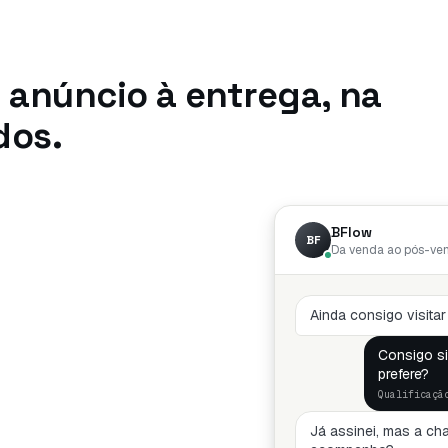
anúncio à entrega, na
dos.
BFlow
BF
Da venda ao pós-ve
Ainda consigo visita
Consigo si
prefere?
Qualificaçã
Já assinei, mas a ch