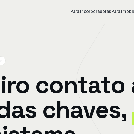
Para incorporadoras
Para imobil
)
iro contato 
das chaves,