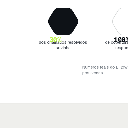
30%
100
dos chamados resolvidos
de cobertura
sozinha
respon
Números reais do BFlow 
pós-venda.